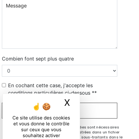
Combien font sept plus quatre
En cochant cette case, j'accepte les
conditions particulières ci-dessous **
X
Masquer le ban
ENVOYER
Ce site utilise des cookies
et vous donne le contrôle
** Les données personnelles communiquées sont nécessaires
sur ceux que vous
aux fins de vous contacter et sont enregistrées dans un fichier
souhaitez activer
informatisé. Elles sont destinées à et ses sous-traitants dans le