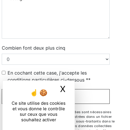
Combien font deux plus cinq
En cochant cette case, j'accepte les
conditions particulières ci-dessous **
X
Masquer le ban
ENVOYER
Ce site utilise des cookies
et vous donne le contrôle
** Les données personnelles communiquées sont nécessaires
sur ceux que vous
aux fins de vous contacter et sont enregistrées dans un fichier
souhaitez activer
informatisé. Elles sont destinées à et ses sous-traitants dans le
seul but de répondre à votre message. Les données collectées