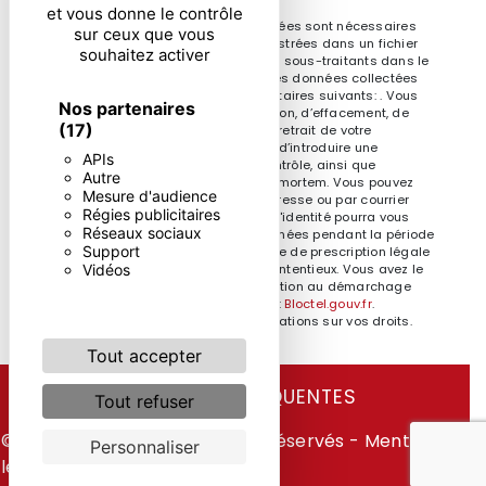
et vous donne le contrôle
** Les données personnelles communiquées sont nécessaires
sur ceux que vous
aux fins de vous contacter et sont enregistrées dans un fichier
souhaitez activer
informatisé. Elles sont destinées à et ses sous-traitants dans le
seul but de répondre à votre message. Les données collectées
seront communiquées aux seuls destinataires suivants: . Vous
Nos partenaires
disposez de droits d’accès, de rectification, d’effacement, de
(17)
portabilité, de limitation, d’opposition, de retrait de votre
consentement à tout moment et du droit d’introduire une
APIs
réclamation auprès d’une autorité de contrôle, ainsi que
Autre
d’organiser le sort de vos données post-mortem. Vous pouvez
Mesure d'audience
exercer ces droits par voie postale à l'adresse ou par courrier
Régies publicitaires
électronique à l'adresse . Un justificatif d'identité pourra vous
Réseaux sociaux
être demandé. Nous conservons vos données pendant la période
Support
de prise de contact puis pendant la durée de prescription légale
Vidéos
aux fins probatoires et de gestion des contentieux. Vous avez le
droit de vous inscrire sur la liste d'opposition au démarchage
téléphonique, disponible à cette adresse:
Bloctel.gouv.fr
.
Consultez le site cnil.fr pour plus d’informations sur vos droits.
Tout accepter
RECHERCHES FRÉQUENTES
Tout refuser
©
Vistalid
- 2026 - Tous droits réservés -
Mentions
Personnaliser
légales