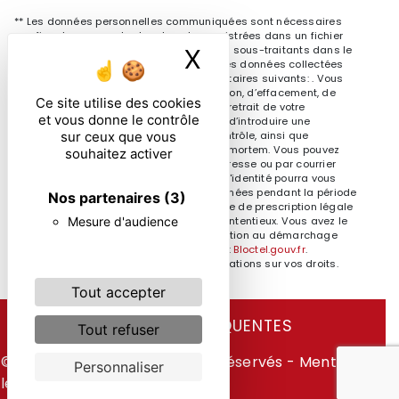
** Les données personnelles communiquées sont nécessaires
aux fins de vous contacter et sont enregistrées dans un fichier
informatisé. Elles sont destinées à et ses sous-traitants dans le
X
Masquer le ban
seul but de répondre à votre message. Les données collectées
seront communiquées aux seuls destinataires suivants: . Vous
disposez de droits d’accès, de rectification, d’effacement, de
Ce site utilise des cookies
portabilité, de limitation, d’opposition, de retrait de votre
et vous donne le contrôle
consentement à tout moment et du droit d’introduire une
sur ceux que vous
réclamation auprès d’une autorité de contrôle, ainsi que
d’organiser le sort de vos données post-mortem. Vous pouvez
souhaitez activer
exercer ces droits par voie postale à l'adresse ou par courrier
électronique à l'adresse . Un justificatif d'identité pourra vous
être demandé. Nous conservons vos données pendant la période
Nos partenaires
(3)
de prise de contact puis pendant la durée de prescription légale
Mesure d'audience
aux fins probatoires et de gestion des contentieux. Vous avez le
droit de vous inscrire sur la liste d'opposition au démarchage
téléphonique, disponible à cette adresse:
Bloctel.gouv.fr
.
Consultez le site cnil.fr pour plus d’informations sur vos droits.
Tout accepter
RECHERCHES FRÉQUENTES
Tout refuser
©
Vistalid
- 2026 - Tous droits réservés -
Mentions
Personnaliser
légales