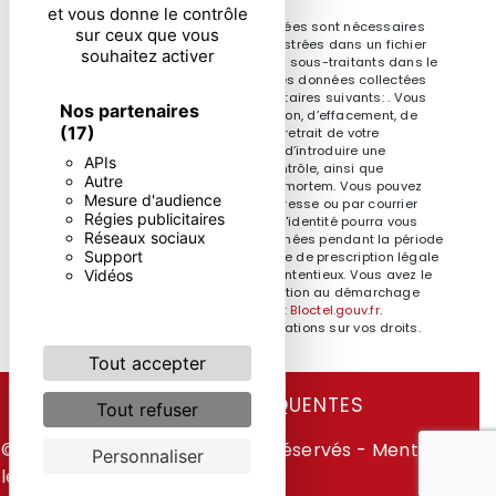
et vous donne le contrôle
** Les données personnelles communiquées sont nécessaires
sur ceux que vous
aux fins de vous contacter et sont enregistrées dans un fichier
souhaitez activer
informatisé. Elles sont destinées à et ses sous-traitants dans le
seul but de répondre à votre message. Les données collectées
seront communiquées aux seuls destinataires suivants: . Vous
Nos partenaires
disposez de droits d’accès, de rectification, d’effacement, de
(17)
portabilité, de limitation, d’opposition, de retrait de votre
consentement à tout moment et du droit d’introduire une
APIs
réclamation auprès d’une autorité de contrôle, ainsi que
Autre
d’organiser le sort de vos données post-mortem. Vous pouvez
Mesure d'audience
exercer ces droits par voie postale à l'adresse ou par courrier
Régies publicitaires
électronique à l'adresse . Un justificatif d'identité pourra vous
Réseaux sociaux
être demandé. Nous conservons vos données pendant la période
Support
de prise de contact puis pendant la durée de prescription légale
Vidéos
aux fins probatoires et de gestion des contentieux. Vous avez le
droit de vous inscrire sur la liste d'opposition au démarchage
téléphonique, disponible à cette adresse:
Bloctel.gouv.fr
.
Consultez le site cnil.fr pour plus d’informations sur vos droits.
Tout accepter
RECHERCHES FRÉQUENTES
Tout refuser
©
Vistalid
- 2026 - Tous droits réservés -
Mentions
Personnaliser
légales