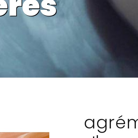
eres
agré