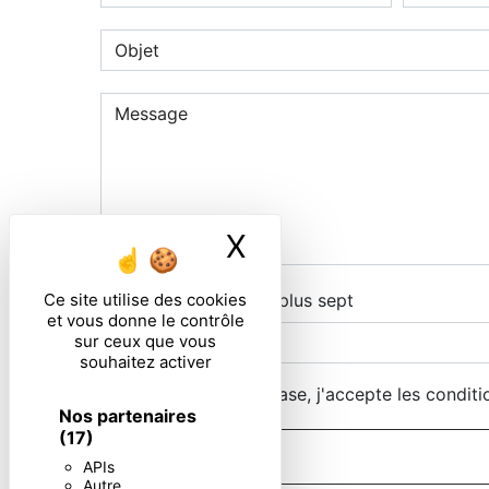
X
Masquer le ban
Ce site utilise des cookies
Combien font quatre plus sept
et vous donne le contrôle
sur ceux que vous
souhaitez activer
En cochant cette case, j'accepte les conditi
Nos partenaires
(17)
APIs
Autre