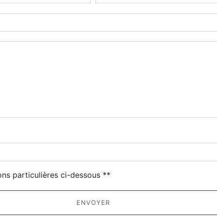
deau des cookies
ons particulières ci-dessous **
ENVOYER