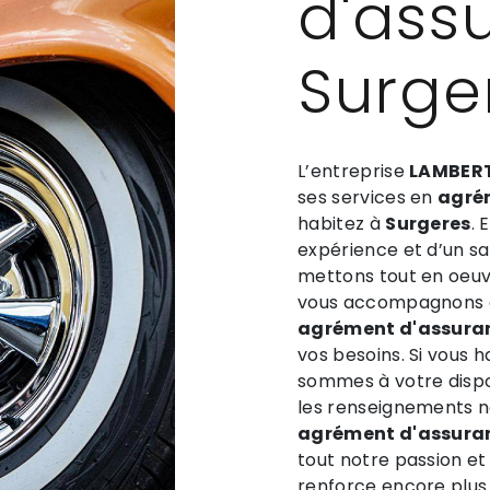
d'ass
Surge
L’entreprise
LAMBERT
ses services en
agré
habitez à
Surgeres
. 
expérience et d’un sav
mettons tout en oeuvr
vous accompagnons ai
agrément d'assura
vos besoins. Si vous 
sommes à votre dispo
les renseignements n
agrément d'assura
tout notre passion et
renforce encore plus 