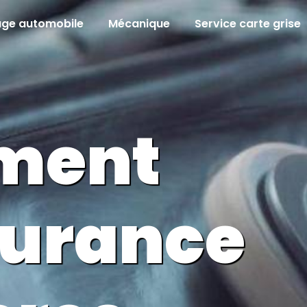
age automobile
Mécanique
Service carte grise
ment
surance