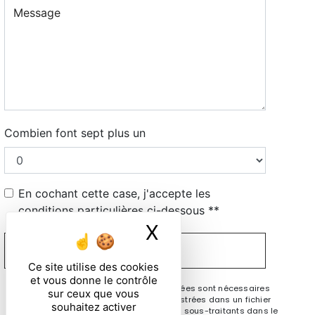
Combien font sept plus un
En cochant cette case, j'accepte les
conditions particulières ci-dessous **
X
Masquer le ban
ENVOYER
Ce site utilise des cookies
et vous donne le contrôle
** Les données personnelles communiquées sont nécessaires
sur ceux que vous
aux fins de vous contacter et sont enregistrées dans un fichier
souhaitez activer
informatisé. Elles sont destinées à et ses sous-traitants dans le