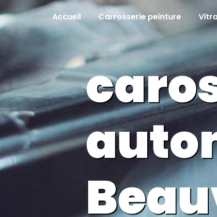
Panneau de gestion des cookies
Accueil
Carrosserie peinture
Vitr
caros
auto
Beau