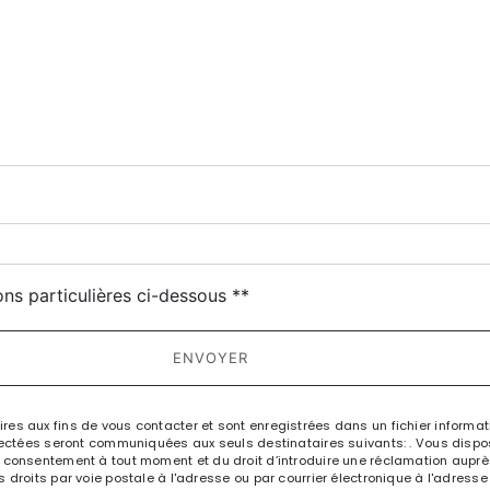
deau des cookies
ons particulières ci-dessous **
ENVOYER
 aux fins de vous contacter et sont enregistrées dans un fichier informati
ectées seront communiquées aux seuls destinataires suivants: . Vous dispose
otre consentement à tout moment et du droit d’introduire une réclamation auprè
oits par voie postale à l'adresse ou par courrier électronique à l'adresse .