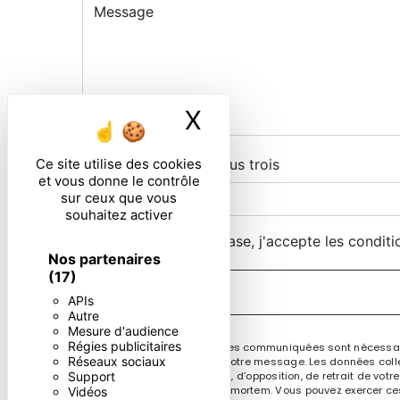
X
Masquer le ban
Ce site utilise des cookies
Combien font deux plus trois
et vous donne le contrôle
sur ceux que vous
souhaitez activer
En cochant cette case, j'accepte les conditi
Nos partenaires
(17)
APIs
Autre
Mesure d'audience
Régies publicitaires
** Les données personnelles communiquées sont nécessaires
Réseaux sociaux
le seul but de répondre à votre message. Les données coll
de portabilité, de limitation, d’opposition, de retrait de v
Support
sort de vos données post-mortem. Vous pouvez exercer ces dr
Vidéos