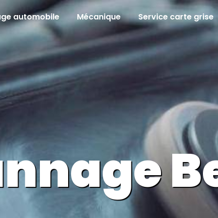
age automobile
Mécanique
Service carte grise
nnage B