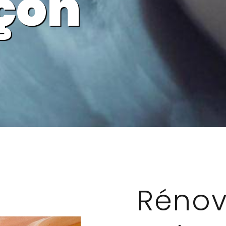
çon
Rénov