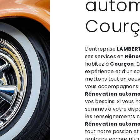
autom
Cour
L’entreprise
LAMBERT
ses services en
Réno
habitez à
Courçon
. 
expérience et d’un sav
mettons tout en oeuvr
vous accompagnons ai
Rénovation automo
vos besoins. Si vous 
sommes à votre dispo
les renseignements n
Rénovation automo
tout notre passion et
renforce encore plus 