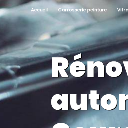
Panneau de gestion des cookies
Accueil
Carrosserie peinture
Vitr
Réno
auto