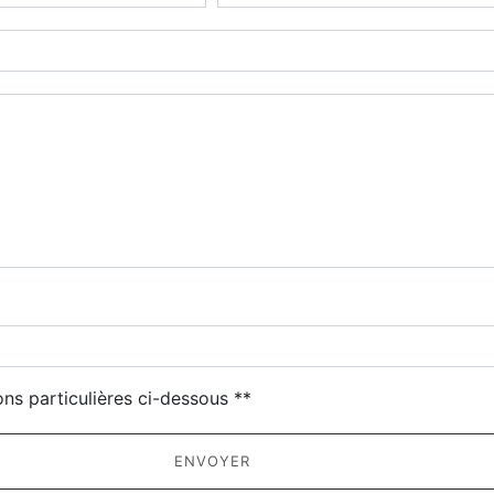
deau des cookies
ons particulières ci-dessous **
ENVOYER