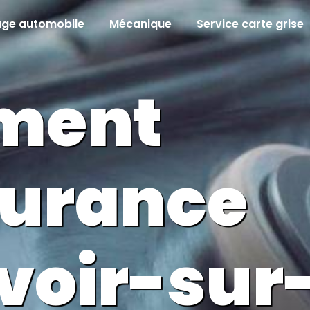
age automobile
Mécanique
Service carte grise
ment
surance
voir-sur