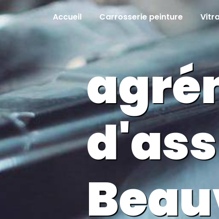
Panneau de gestion des cookies
Accueil
Carrosserie peinture
Vitr
agré
d'as
Beau