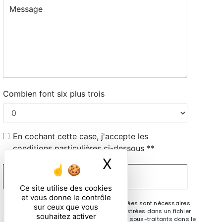
Combien font six plus trois
En cochant cette case, j'accepte les
conditions particulières ci-dessous **
X
Masquer le ban
ENVOYER
Ce site utilise des cookies
et vous donne le contrôle
** Les données personnelles communiquées sont nécessaires
sur ceux que vous
aux fins de vous contacter et sont enregistrées dans un fichier
souhaitez activer
informatisé. Elles sont destinées à et ses sous-traitants dans le